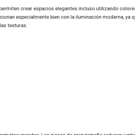
permiten crear espacios elegantes incluso utilizando colore
cionan especialmente bien con la iluminación moderna, ya qu
las texturas.
 formatos grandes. Las piezas de gran tamaño reducen junta