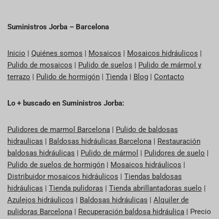
Suministros Jorba – Barcelona
Inicio
|
Quiénes somos
|
Mosaicos
|
Mosaicos hidráulicos
|
Pulido de mosaicos
|
Pulido de suelos
|
Pulido de mármol y
terrazo
|
Pulido de hormigón
|
Tienda
|
Blog
|
Contacto
Lo + buscado en Suministros Jorba:
Pulidores de marmol Barcelona
|
Pulido de baldosas
hidraulicas
|
Baldosas hidráulicas Barcelona
|
Restauración
baldosas hidráulicas
|
Pulido de mármol
|
Pulidores de suelo
|
Pulido de suelos de hormigón
|
Mosaicos hidráulicos
|
Distribuidor mosaicos hidráulicos
|
Tiendas baldosas
hidráulicas
|
Tienda pulidoras
|
Tienda abrillantadoras suelo
|
Azulejos hidráulicos
|
Baldosas hidráulicas
|
Alquiler de
pulidoras Barcelona
|
Recuperación baldosa hidráulica
| Precio